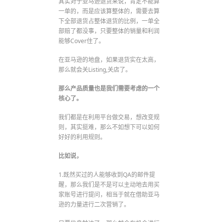
其实对于亚马逊退货来说，肯定不能算
一单的，而是应该算整体的，需要去算
下全部退货占整体退货的比例，一单全
部赔了都没事，只要整体的销量和利润
能够Cover住了。
在亚马逊的地盘，如果退货实在太高，
那么就会关Listing,关店了。
那么产品质量也是我们需要考虑的一个
核心了。
我们都是在利用平台做交易，想改变规
则，其实挺难，那么不如想下可以如何
好好的利用规则。
比如说，
1.既然买过的人能够收到QA的邮件提
醒，那么我们是不是可以主动地去用买
家账号进行提问，相当于就在借助亚马
逊的力量进行二次营销了。