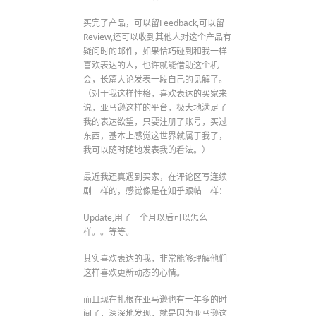
买完了产品，可以留Feedback,可以留
Review,还可以收到其他人对这个产品有
疑问时的邮件，如果恰巧碰到和我一样
喜欢表达的人，也许就能借助这个机
会，长篇大论发表一段自己的见解了。
（对于我这样性格，喜欢表达的买家来
说，亚马逊这样的平台，极大地满足了
我的表达欲望，只要注册了账号，买过
东西，基本上感觉这世界就属于我了，
我可以随时随地发表我的看法。）
最近我还真遇到买家，在评论区写连续
剧一样的，感觉像是在知乎跟帖一样：
Update,用了一个月以后可以怎么
样。。等等。
其实喜欢表达的我，非常能够理解他们
这样喜欢更新动态的心情。
而且现在扎根在亚马逊也有一年多的时
间了，深深地发现，就是因为亚马逊这