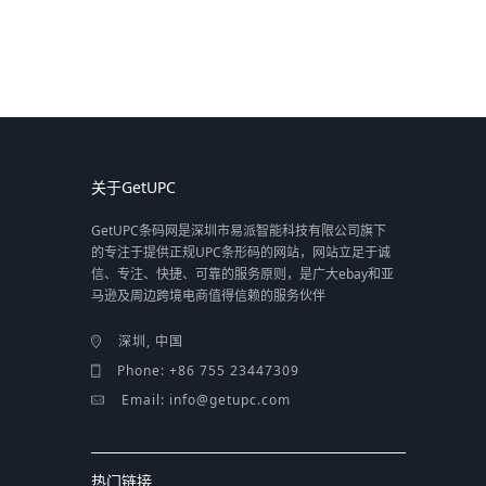
关于GetUPC
GetUPC条码网是深圳市易派智能科技有限公司旗下
的专注于提供正规UPC条形码的网站，网站立足于诚
信、专注、快捷、可靠的服务原则，是广大ebay和亚
马逊及周边跨境电商值得信赖的服务伙伴
深圳, 中国
Phone: +86 755 23447309
Email: info@getupc.com
热门链接