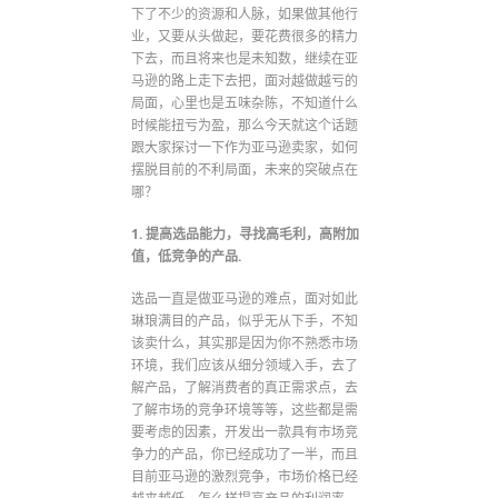
下了不少的资源和人脉，如果做其他行
业，又要从头做起，要花费很多的精力
下去，而且将来也是未知数，继续在亚
马逊的路上走下去把，面对越做越亏的
局面，心里也是五味杂陈，不知道什么
时候能扭亏为盈，那么今天就这个话题
跟大家探讨一下作为亚马逊卖家，如何
摆脱目前的不利局面，未来的突破点在
哪？
1. 提高选品能力，寻找高毛利，高附加
值，低竞争的产品.
选品一直是做亚马逊的难点，面对如此
琳琅满目的产品，似乎无从下手，不知
该卖什么，其实那是因为你不熟悉市场
环境，我们应该从细分领域入手，去了
解产品，了解消费者的真正需求点，去
了解市场的竞争环境等等，这些都是需
要考虑的因素，开发出一款具有市场竞
争力的产品，你已经成功了一半，而且
目前亚马逊的激烈竞争，市场价格已经