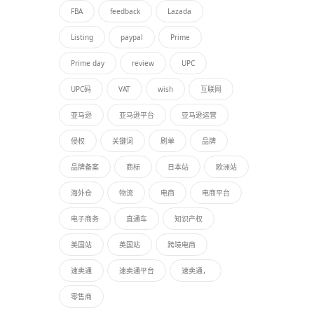
FBA
feedback
Lazada
Listing
paypal
Prime
Prime day
review
UPC
UPC码
VAT
wish
互联网
亚马逊
亚马逊平台
亚马逊运营
侵权
关键词
刷单
品牌
品牌备案
商标
日本站
欧洲站
海外仓
物流
电商
电商平台
电子商务
直通车
知识产权
美国站
英国站
跨境电商
速卖通
速卖通平台
速卖通，
零售商