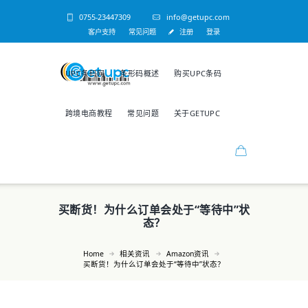
0755-23447309
info@getupc.com
客户支持
常见问题
注册
登录
UPC条码网
条形码概述
购买UPC条码
跨境电商教程
常见问题
关于GETUPC
买断货！为什么订单会处于“等待中”状
态？
Home
相关资讯
Amazon资讯
买断货！为什么订单会处于“等待中”状态？