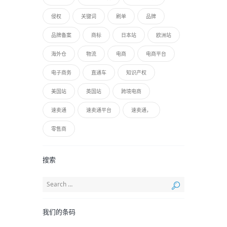
侵权
关键词
刷单
品牌
品牌备案
商标
日本站
欧洲站
海外仓
物流
电商
电商平台
电子商务
直通车
知识产权
美国站
英国站
跨境电商
速卖通
速卖通平台
速卖通，
零售商
搜索
我们的条码