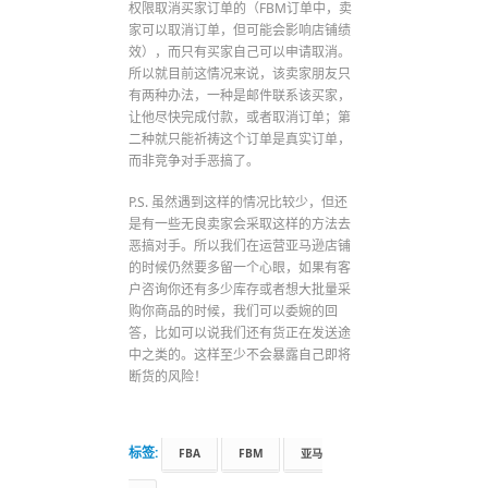
权限取消买家订单的（FBM订单中，卖
家可以取消订单，但可能会影响店铺绩
效），而只有买家自己可以申请取消。
所以就目前这情况来说，该卖家朋友只
有两种办法，一种是邮件联系该买家，
让他尽快完成付款，或者取消订单；第
二种就只能祈祷这个订单是真实订单，
而非竞争对手恶搞了。
P.S. 虽然遇到这样的情况比较少，但还
是有一些无良卖家会采取这样的方法去
恶搞对手。所以我们在运营亚马逊店铺
的时候仍然要多留一个心眼，如果有客
户咨询你还有多少库存或者想大批量采
购你商品的时候，我们可以委婉的回
答，比如可以说我们还有货正在发送途
中之类的。这样至少不会暴露自己即将
断货的风险！
标签:
FBA
FBM
亚马