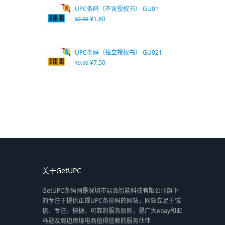
UPC条码（不含授权书） GU01
¥
1.80
¥
2.00
UPC条码（独立授权书） GU021
¥
7.50
¥
9.00
关于GetUPC
GetUPC条码网是深圳市易派智能科技有限公司旗下
的专注于提供正规UPC条形码的网站，网站立足于诚
信、专注、快捷、可靠的服务原则，是广大ebay和亚
马逊及周边跨境电商值得信赖的服务伙伴