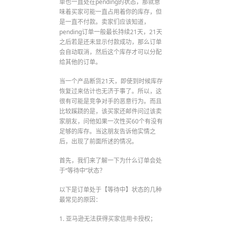
单也一直处在pending的状态，那就意
味着买家可能一直占用着你的库存，但
是一直不付款。卖家们应该知道，
pending订单一般最长持续21天，21天
之后若是还未显示付款成功，那么订单
会自动取消，然后这个库存才可以分配
给其他的订单。
当一个产品断货21天，即使到时候库存
恢复过来估计也无济于事了。所以，这
很有可能是竞争对手的恶意行为。而且
比较蹊跷的是，该买家还邮件问过该卖
家朋友，问他如果一次性买60个有没有
足够的库存。当这朋友告诉他实情之
后，出现了前面所述的情况。
首先，我们来了解一下为什么订单会处
于“等待中”状态？
以下是订单处于【等待中】状态的几种
最常见的原因：
1. 亚马逊无法获得买家信用卡授权；