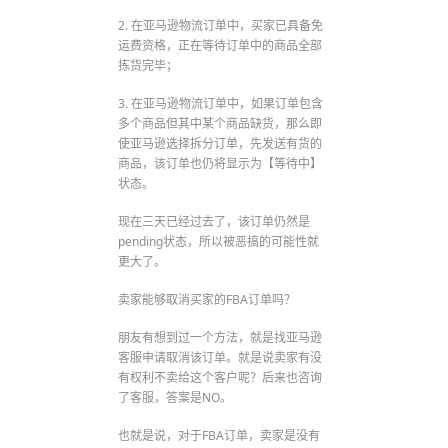
2. 在亚马逊物流订单中，买家已具备免
运费资格，正在等待订单中的商品全部
拣货完毕；
3. 在亚马逊物流订单中，如果订单包含
多个商品但其中某个商品缺货，那么即
使亚马逊选择拆分订单，先发送有货的
商品，该订单也仍将显示为【等待中】
状态。
现在三天已经过去了，该订单仍然是
pending状态，所以被恶搞的可能性就
更大了。
卖家能够取消买家的FBA订单吗？
朋友有想到过一个方法，就是找亚马逊
客服申请取消该订单。就是说卖家有没
有权利不卖给这个客户呢？后来也咨询
了客服，答案是NO。
也就是说，对于FBA订单，卖家是没有