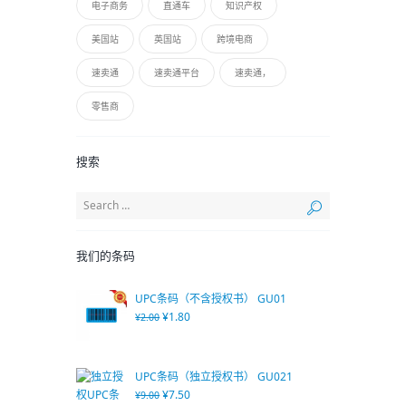
电子商务
直通车
知识产权
美国站
英国站
跨境电商
速卖通
速卖通平台
速卖通，
零售商
搜索
我们的条码
UPC条码（不含授权书） GU01
¥
1.80
¥
2.00
UPC条码（独立授权书） GU021
¥
7.50
¥
9.00