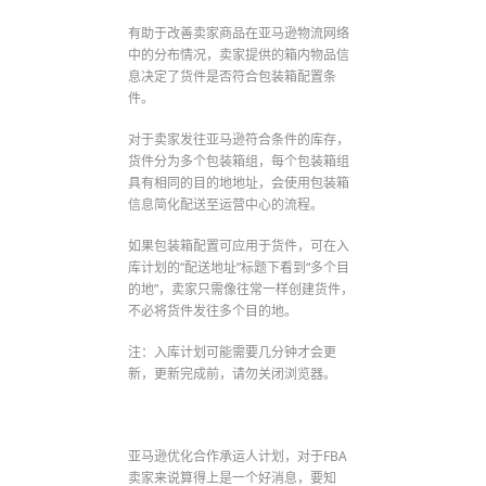
有助于改善卖家商品在亚马逊物流网络
中的分布情况，卖家提供的箱内物品信
息决定了货件是否符合包装箱配置条
件。
对于卖家发往亚马逊符合条件的库存，
货件分为多个包装箱组，每个包装箱组
具有相同的目的地地址，会使用包装箱
信息简化配送至运营中心的流程。
如果包装箱配置可应用于货件，可在入
库计划的“配送地址”标题下看到“多个目
的地”，卖家只需像往常一样创建货件，
不必将货件发往多个目的地。
注：入库计划可能需要几分钟才会更
新，更新完成前，请勿关闭浏览器。
亚马逊优化合作承运人计划，对于FBA
卖家来说算得上是一个好消息，要知