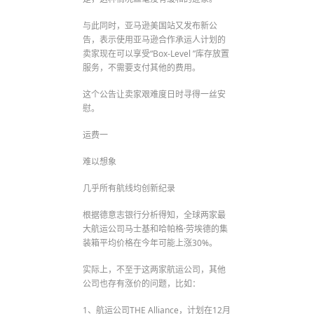
与此同时，亚马逊美国站又发布新公
告，表示使用亚马逊合作承运人计划的
卖家现在可以享受“Box-Level ”库存放置
服务，不需要支付其他的费用。
这个公告让卖家艰难度日时寻得一丝安
慰。
运费一
难以想象
几乎所有航线均创新纪录
根据德意志银行分析得知，全球两家最
大航运公司马士基和哈帕格·劳埃德的集
装箱平均价格在今年可能上涨30%。
实际上，不至于这两家航运公司，其他
公司也存有涨价的问题，比如：
1、航运公司THE Alliance，计划在12月