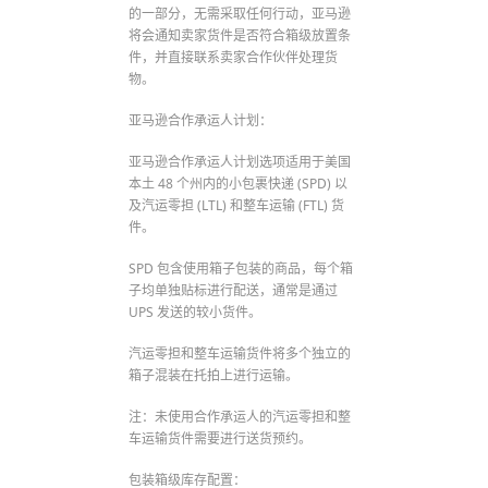
的一部分，无需采取任何行动，亚马逊
将会通知卖家货件是否符合箱级放置条
件，并直接联系卖家合作伙伴处理货
物。
亚马逊合作承运人计划：
亚马逊合作承运人计划选项适用于美国
本土 48 个州内的小包裹快递 (SPD) 以
及汽运零担 (LTL) 和整车运输 (FTL) 货
件。
SPD 包含使用箱子包装的商品，每个箱
子均单独贴标进行配送，通常是通过
UPS 发送的较小货件。
汽运零担和整车运输货件将多个独立的
箱子混装在托拍上进行运输。
注：未使用合作承运人的汽运零担和整
车运输货件需要进行送货预约。
包装箱级库存配置：