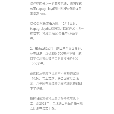
初停运四分之一的亚欧航线；德国航运
公司Hapag-Lloyd则计划将这条航线费
率提高70%。
以40英尺集装箱为例，12月1日起，
Hapag-Lloyd从亚洲到北欧的FAK（均一
运费率）将增加2000美元至4890美
元。
2、东南亚船公司，蛇口港至泰国曼谷、
林查班港，涨价350-700美元不等，蛇
口至仁川釜山等港口则直接涨价500-
1000美元。
高额的运输成本让原本不富裕的家庭
（卖家）雪上加霜，联合国贸发会表
示，几乎所有集装箱运输航线运费都创
下了纪录。
按照目前集装箱运费价格持续增长下
去，到2023年，全球进口商品价格可能
会比现在增加11%。