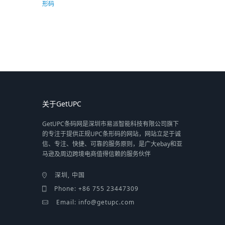
关于GetUPC
GetUPC条码网是深圳市易派智能科技有限公司旗下
的专注于提供正规UPC条形码的网站，网站立足于诚
信、专注、快捷、可靠的服务原则，是广大ebay和亚
马逊及周边跨境电商值得信赖的服务伙伴
深圳, 中国
Phone: +86 755 23447309
Email: info@getupc.com