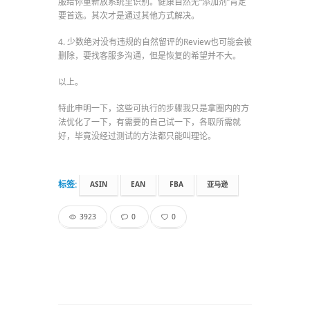
服给你重新放系统里识别。健康自然无“添加剂”肯定
要首选。其次才是通过其他方式解决。
4. 少数绝对没有违规的自然留评的Review也可能会被
删除，要找客服多沟通，但是恢复的希望并不大。
以上。
特此申明一下，这些可执行的步骤我只是拿圈内的方
法优化了一下，有需要的自己试一下，各取所需就
好，毕竟没经过测试的方法都只能叫理论。
标签:
ASIN
EAN
FBA
亚马逊
3923
0
0