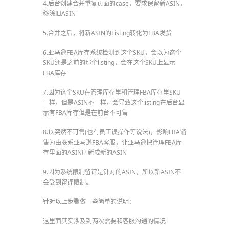
4.后台创建合并重复页面的case，要求保留新ASIN，
移除旧ASIN
5.合并之后，将新ASIN的Listing转化为FBA发货
6.亚马逊FBA库存系统检测到这个SKU，会以为这个
SKU还是之前的那个listing，会在这个SKU上显示
FBA库存
7.因为这个SKU在管理库存里和管理FBA库存里SKU
一样，但是ASIN不一样，会导致这个listing在后台显
示有FBA库存但是在前台不可售
8.以突然不可售(也有员工误操作等说法)，影响FBA销
售为由联系亚马逊FBA客服，让亚马逊把管理FBA库
存里面的ASIN刷新成新的ASIN
9.因为系统限制留评是针对的ASIN，所以新ASIN不
会受到留评限制。
针对以上步骤做一些简单的说明：
这里面其实涉及到两次需要和客服沟通的情况