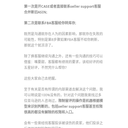
第一次是开CASE或者直接联系seller support客服
合并新旧ASIN;
第二次是联系FBA客服给你转库存;
既然是沟通就存在人为的因素影响，那就存在失败的
可能性，特别是第8步骤如果FBA客服不给你刷新，
那就这个就凉凉了。
除了换客服继续沟通之外，还有一些沟通的技巧可以
借鉴：嘴要甜，客服都有绩效的要求，该给好评的给
五星好评，不然凭什么帮你?
这些大家自己去把握。
至于有关是否有所谓的内部渠道去解决这个问题，我
可以明说是100%没有的，针对这个问题我曾找过多
位亚马逊的人咨询过，
限制留评的操作是机器根据模
型来识别判断的，包括seller
support客服甚至权限
很高的都没有解除的权限和入口。
会有一些曾经找客服投诉被误伤的卖家，他们投诉之