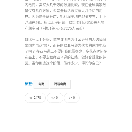
内电商，卖家大几千万的数据比较，现在全球卖家数
量仅有几百万家，但是全球活跃买家大几个亿的用
户。因为是全球开店，毛利润平均在45%左右，上下
浮动在5%。所以汇率问题可以给咱们商家带来无限
利润空间（例如1美元=6.7275人民币）
对比完以上分析，你应该明白为什么更多的人选择退
出国内电商市场，而转向以亚马逊为代表的跨境电商
了吧 ？在亚马逊上不要问我能赚多少，多花点时间在
选品上，不要去触碰亚马逊的红线，做好合规化的经
营。当你到达这个阶段，能挣多少，得问你自己？
标签:
电商
跨境电商
2478
0
0