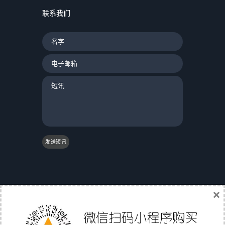
联系我们
发送短讯
×
|
友情链接：
|
国际物流
|
Gs1条码验证
|
翼途外贸
导航
|
中国家具网
|
成都誉尊网
|
软媒魔方
|
聚讯网
|
Affiliate Directory
|
外贸直通职