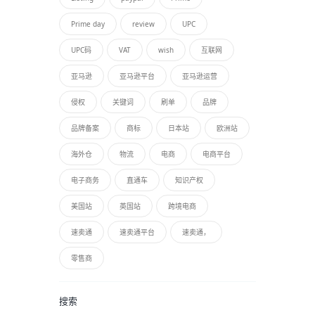
Prime day
review
UPC
UPC码
VAT
wish
互联网
亚马逊
亚马逊平台
亚马逊运营
侵权
关键词
刷单
品牌
品牌备案
商标
日本站
欧洲站
海外仓
物流
电商
电商平台
电子商务
直通车
知识产权
美国站
英国站
跨境电商
速卖通
速卖通平台
速卖通，
零售商
搜索