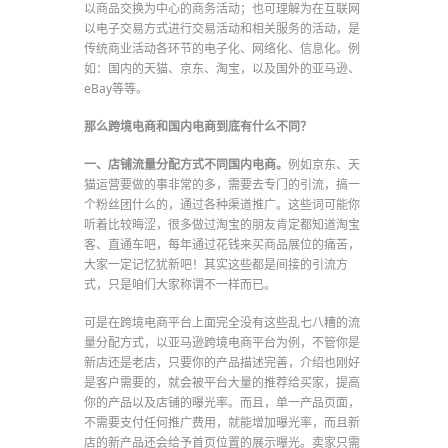
以商品交换为中心的商务活动；也可理解为在互联网
以电子交易方式进行交易活动和相关服务的活动，是
传统商业活动各环节的电子化、网络化、信息化。例
如：国内的天猫、京东、淘宝，以及国外的亚马逊、
eBay等等。
那么跨境电商和国内电商到底有什么不同？
一、店铺流量分配方式不同国内电商。
例如京东、天
猫运营要做的事非常的多，需要去专门的引流，搞一
个粉丝团什么的，通过各种渠道推广。这些词可能你
听着比较晦涩，很多做过淘宝的朋友肯定都知道淘宝
客、直通车吧，每年通过花钱来买商品展位的痛苦，
大家一定记忆犹新吧！其实这些都是间接的引流方
式，只是咱们大家称谓不一样而已。
可是在跨境电商平台上面完全没有这些乱七八糟的流
量分配方式，以亚马逊跨境电商平台为例，不管你是
新店还是老店，只要你的产品描述完善，介绍也刚好
是客户需要的，就会被平台大量的推荐给买家，提高
你的产品以及店铺的曝光率。而且，单一产品页面，
不需要支付任何推广费用，就能增加曝光率，而且新
店的新产品还会给予首页位置的展示曝光。卖家只需