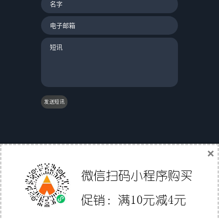
发送短讯
×
|
友情链接：
|
国际物流
|
Gs1条码验证
|
翼途外贸
导航
|
中国家具网
|
成都誉尊网
|
软媒魔方
|
聚讯网
|
Affiliate Directory
|
外贸直通职
深圳市易派智能科技有限公司
© 2012-2020 版权所有 备
案号:
粤ICP备15058158号