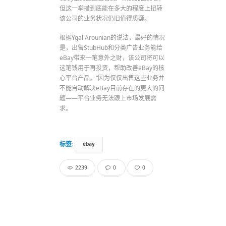
但这一举措到底能在多大的程度上扭转
该公司的业务状况仍旧值得质疑。
根据Ygal Arounian的说法，最好的情况
是，出售StubHub和分类广告业务能给
eBay带来一笔意外之财，该公司将可以
这笔钱用于再投资，帮助改善eBay的核
心平台产品。“因为仅仅出售这些业务并
不能自动解决eBay目前存在的更大的问
题——平台业务无法跟上市场发展需
求。
标签:
ebay
2239
0
0