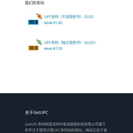
我们的条码
UPC条码（不含授权书） GU01
¥
1.80
¥
2.00
UPC条码（独立授权书） GU021
¥
7.50
¥
9.00
关于GetUPC
GetUPC条码网是深圳市易派智能科技有限公司旗下
的专注于提供正规UPC条形码的网站，网站立足于诚