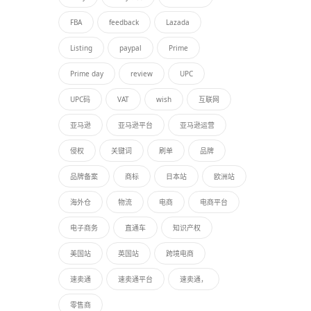
FBA
feedback
Lazada
Listing
paypal
Prime
Prime day
review
UPC
UPC码
VAT
wish
互联网
亚马逊
亚马逊平台
亚马逊运营
侵权
关键词
刷单
品牌
品牌备案
商标
日本站
欧洲站
海外仓
物流
电商
电商平台
电子商务
直通车
知识产权
美国站
英国站
跨境电商
速卖通
速卖通平台
速卖通，
零售商