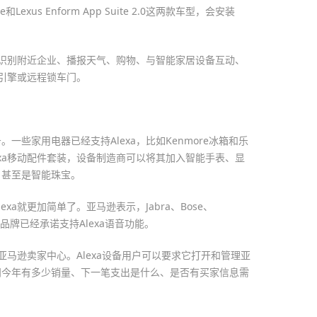
uite和Lexus Enform App Suite 2.0这两款车型，会安装
航、识别附近企业、播报天气、购物、与智能家居设备互动、
动引擎或远程锁车门。
一些家用电器已经支持Alexa，比如Kenmore冰箱和乐
exa移动配件套装，设备制造商可以将其加入智能手表、显
、甚至是智能珠宝。
xa就更加简单了。亚马逊表示，Jabra、Bose、
它很多品牌已经承诺支持Alexa语音功能。
理亚马逊卖家中心。Alexa设备用户可以要求它打开和管理亚
问今年有多少销量、下一笔支出是什么、是否有买家信息需