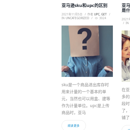
亚马逊sku和upc的区别
亚
是
2021年11月5日
作者
UPC, GET
IN
UNCATEGORIZED
3024
2021
IN
sku是一个商品进出库存时
在亚
用来计量的一个基本的单
多的
元，当然也可以用盒、建等
段时
作为计量单位。upc是上传
了，
商品时，亚马
铺了
阅读更多