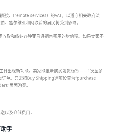
（remote services）的VAT，以遵守相关政府法
拉伯、塞尔维亚和阿联酋的居民将受到影响。
准税率收取和缴纳各种亚马逊销售费用的增值税。如果卖家不
ervices”工具出现新功能。卖家能批量购买发货标签——1次至多
订单。只需把Buy Shipping选项设置为“purchase
Orders”页面购买。
高配送以及仓储费用，
音助手