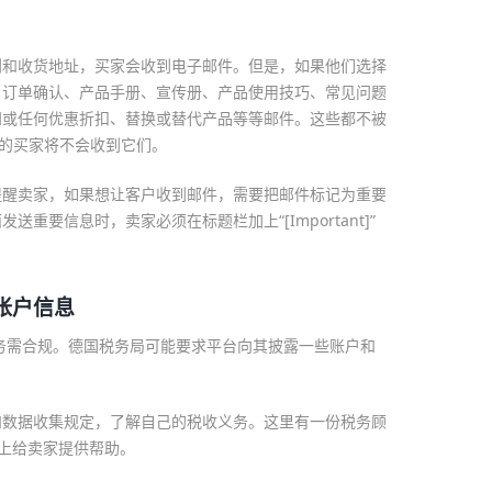
。
划和收货地址，买家会收到电子邮件。但是，如果他们选择
、订单确认、产品手册、宣传册、产品使用技巧、常见问题
知或任何优惠折扣、替换或替代产品等等邮件。这些都不被
能的买家将不会收到它们。
提醒卖家，如果想让客户收到邮件，需要把邮件标记为重要
重要信息时，卖家必须在标题栏加上“[Important]”
帐户信息
税务需合规。德国税务局可能要求平台向其披露一些账户和
和数据收集规定，了解自己的税收义务。这里有一份税务顾
题上给卖家提供帮助。