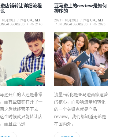
马逊店铺转让详细流程
亚马逊上的review是如何
什么
排序的
年10月29日
作者
UPC, GET
2021年10月29日
作者
UPC, GET
UNCATEGORIZED
2140
IN
UNCATEGORIZED
2026
马逊开店的人还是非常
流量+转化是亚马逊商家运营
，而有些店铺在开了一
的核心，而影响流量和转化
间之后就经营不下去
的一个关键点就是产品
这个时候就只能转让店
review。我们都知道无论是
，而且亚马逊
在国内外，