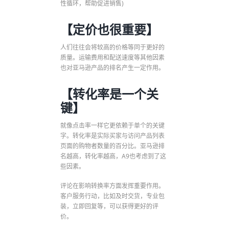
性循环，帮助促进销售)
【定价也很重要】
人们往往会将较高的价格等同于更好的
质量。运输费用和配送速度等其他因素
也对亚马逊产品的排名产生一定作用。
【转化率是一个关
键】
就像点击率一样它更依赖于单个的关键
字。转化率是实际买家与访问产品列表
页面的购物者数量的百分比。亚马逊排
名越高，转化率越高，A9也考虑到了这
些因素。
评论在影响转换率方面发挥重要作用。
客户服务行动，比如及时交货，专业包
装，立即回复等，可以获得更好的评
价。