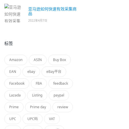
亚马逊如何快速有效采集商
品
2022年4月7日
标签
Amazon
ASIN
Buy Box
EAN
ebay
eBay平台
Facebook
FBA
feedback
Lazada
Listing
paypal
Prime
Prime day
review
UPC
UPC码
VAT