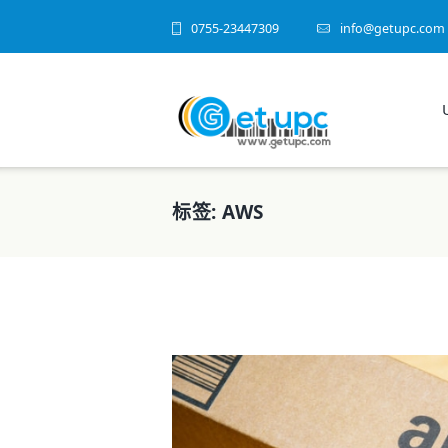
0755-23447309
info@getupc.com
标签: AWS