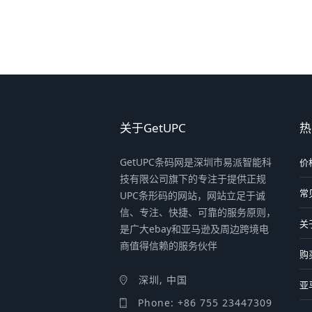
关于GetUPC
热
GetUPC条码网是深圳市易派智能科
价
技有限公司旗下的专注于提供正规
常
UPC条形码的网站，网站立足于诚
信、专注、快捷、可靠的服务原则，
关
是广大ebay和亚马逊及周边跨境电
商值得信赖的服务伙伴
购
深圳, 中国
亚
Phone: +86 755 23447309