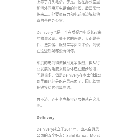
上养了几头毛驴。于是，他在办公室里
和海外同事开电话会的时候，后面常常
传来…… 他要很费力和电话那边解释他
真的是在办公室。
Delhivery也是一个在质疑声中成长起来
的物流公司。关于它的评论，大都是丢
件、送货慢、服务差等负面评价。到现
在这些质疑都没有消停。
印度的电商物流虽然竞争激烈，但从行
业发展的角度来说总体还在起步阶段，
问题很多，但是Delhivery在本土创业公
司里面已经是跑在最前面了，因此软银
把钱投给它也算靠谱。
再不济，还有老虎基金这层关系在这儿
呢。
Delhivery
Delhivery成立于2011年。由来自贝恩
公司的五个好友：Sahil Barua、Mohit