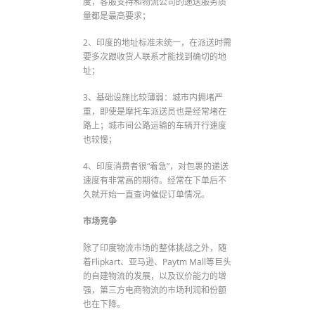
度，客服支持和物流公司的递送服务质
量都是最高要求；
2、印度的地址标准未统一，在派送时需
要多次跟收货人联系才能找到确切的地
址；
3、基础设施比较薄弱：城市内拥堵严
重，即使是摩托车派送员也是经常堵在
路上；城市间公路运输的车辆开行速度
也较慢；
4、印度消费者很“着急”，对包裹的递送
速度有非常高的期待。经常在下单后不
久就开始一直查询催促订单情况。
市场竞争
除了印度物流市场的整体挑战之外，随
着Flipkart、亚马逊、Paytm Mall等巨头
的自建物流的发展，以及议价能力的增
强，第三方电商物流的市场利润和份额
也在下降。