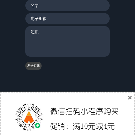
发送短讯
×
|
友情链接：
|
国际物流
|
Gs1条码验证
|
翼途外贸
导航
|
中国家具网
|
成都誉尊网
|
软媒魔方
|
聚讯网
|
Affiliate Directory
|
外贸直通职
深圳市易派智能科技有限公司
© 2012-2020 版权所有 备
案号:
粤ICP备15058158号