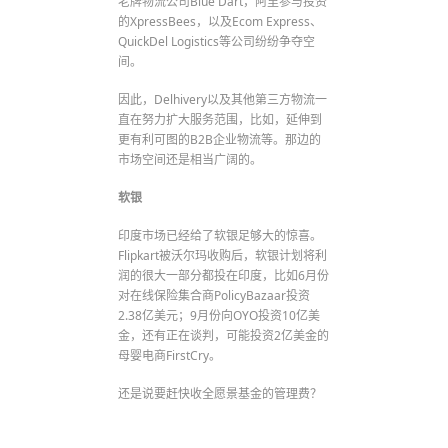
老牌物流公司Blue Dart，阿里参与投资
的XpressBees，以及Ecom Express、
QuickDel Logistics等公司纷纷争夺空
间。
因此，Delhivery以及其他第三方物流一
直在努力扩大服务范围，比如，延伸到
更有利可图的B2B企业物流等。那边的
市场空间还是相当广阔的。
软银
印度市场已经给了软银足够大的惊喜。
Flipkart被沃尔玛收购后，软银计划将利
润的很大一部分都投在印度，比如6月份
对在线保险集合商PolicyBazaar投资
2.38亿美元；9月份向OYO投资10亿美
金，还有正在谈判，可能投资2亿美金的
母婴电商FirstCry。
还是说要赶快收全愿景基金的管理费？