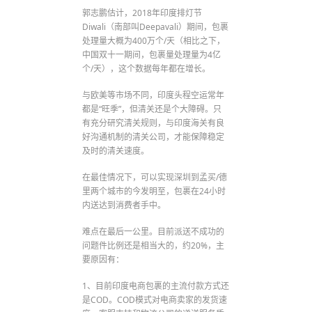
郭志鹏估计，2018年印度排灯节
Diwali（南部叫Deepavali）期间，包裹
处理量大概为400万个/天（相比之下，
中国双十一期间，包裹量处理量为4亿
个/天），这个数据每年都在增长。
与欧美等市场不同，印度头程空运常年
都是“旺季”，但清关还是个大障碍。只
有充分研究清关规则，与印度海关有良
好沟通机制的清关公司，才能保障稳定
及时的清关速度。
在最佳情况下，可以实现深圳到孟买/德
里两个城市的今发明至，包裹在24小时
内送达到消费者手中。
难点在最后一公里。目前派送不成功的
问题件比例还是相当大的，约20%，主
要原因有：
1、目前印度电商包裹的主流付款方式还
是COD。COD模式对电商卖家的发货速