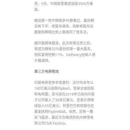
资，5月，中国复星集团追投3000万美
金。
据说那一轮中国很多PE都看过，最后都
没有下手：老股东很多，而新老股东在
额度和稀释比例上面来回了很多次。
据印度媒体报道，此次软银注资之后，
将成为拥有32％股份的单一最大股东，
而凯雷将控制11％，Delhivery创始人将
大幅减持。
第三方电商物流
印度电商竞争非常激烈：沃尔玛去年以
160亿美元收购Flipkart，惊呆全球创投
和电商圈；亚马逊在2018年已经向印度
子公司输入了30多亿美元，还表示将继
续投入55亿美元；阿里巴巴和软银也在
重金扶持PaytmMall。当然，还有一路
高飞猛进、最近又在融资的杭州跨境电
商公司Club Factory。