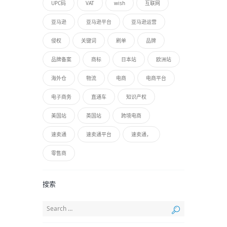
UPC码
VAT
wish
互联网
亚马逊
亚马逊平台
亚马逊运营
侵权
关键词
刷单
品牌
品牌备案
商标
日本站
欧洲站
海外仓
物流
电商
电商平台
电子商务
直通车
知识产权
美国站
英国站
跨境电商
速卖通
速卖通平台
速卖通，
零售商
搜索