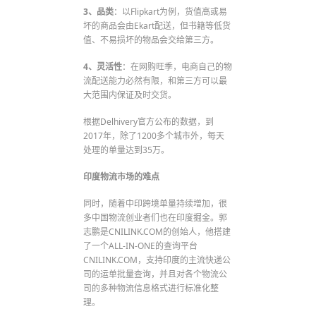
3、品类
：以Flipkart为例，货值高或易
坏的商品会由Ekart配送，但书籍等低货
值、不易损坏的物品会交给第三方。
4、灵活性
：在网购旺季，电商自己的物
流配送能力必然有限，和第三方可以最
大范围内保证及时交货。
根据Delhivery官方公布的数据，到
2017年，除了1200多个城市外，每天
处理的单量达到35万。
印度物流市场的难点
同时，随着中印跨境单量持续增加，很
多中国物流创业者们也在印度掘金。郭
志鹏是CNILINK.COM的创始人，他搭建
了一个ALL-IN-ONE的查询平台
CNILINK.COM，支持印度的主流快递公
司的运单批量查询，并且对各个物流公
司的多种物流信息格式进行标准化整
理。