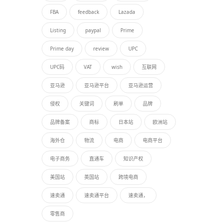
FBA
feedback
Lazada
Listing
paypal
Prime
Prime day
review
UPC
UPC码
VAT
wish
互联网
亚马逊
亚马逊平台
亚马逊运营
侵权
关键词
刷单
品牌
品牌备案
商标
日本站
欧洲站
海外仓
物流
电商
电商平台
电子商务
直通车
知识产权
美国站
英国站
跨境电商
速卖通
速卖通平台
速卖通，
零售商