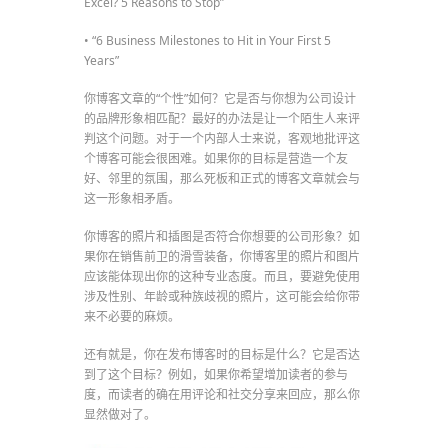
Excel? 5 Reasons to Stop”
• “6 Business Milestones to Hit in Your First 5
Years”
你博客文章的“个性”如何？它是否与你想为公司设计
的品牌形象相匹配？最好的办法是让一个陌生人来评
判这个问题。对于一个内部人士来说，客观地批评这
个博客可能会很困难。如果你的目标是营造一个友
好、邻里的氛围，那么死板和正式的博客文章就会与
这一形象相矛盾。
你博客的照片和插图是否符合你想要的公司形象？如
果你在销售前卫的滑雪装备，你博客里的照片和图片
应该能体现出你的这种专业态度。而且，要避免使用
涉及性别、年龄或种族歧视的照片，这可能会给你带
来不必要的麻烦。
还有就是，你在发布博客时的目标是什么？它是否达
到了这个目标？例如，如果你希望增加读者的参与
度，而读者的确在用评论和社交分享来回应，那么你
显然做对了。